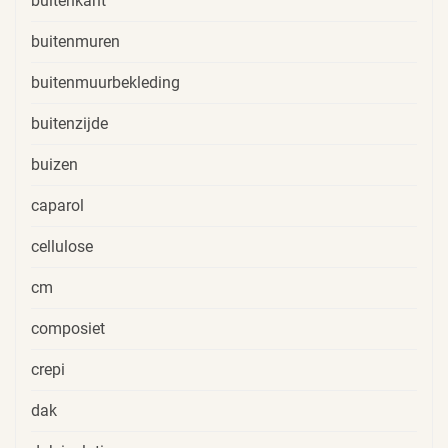
buitenkant
buitenmuren
buitenmuurbekleding
buitenzijde
buizen
caparol
cellulose
cm
composiet
crepi
dak