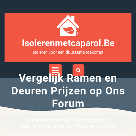
Ga
naar
inhoud
Isolerenmetcaparol.be
Isoleren voor een duurzame toekomst
Open
Menu
Vergelijk Ramen en
Deuren Prijzen op Ons
Forum
»
»
isolerenmetcaparol.be
Uncategorized
Vergelijk Ramen en Deuren Prijzen op Ons Forum