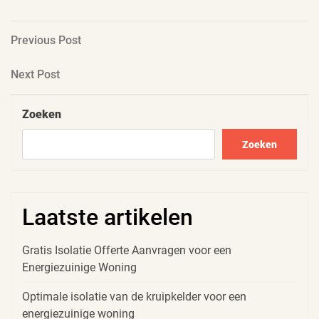
Berichtnavigatie
Previous
Previous Post
Post
Next
Next Post
Post
Zoeken
Zoeken
Laatste artikelen
Gratis Isolatie Offerte Aanvragen voor een
Energiezuinige Woning
Optimale isolatie van de kruipkelder voor een
energiezuinige woning