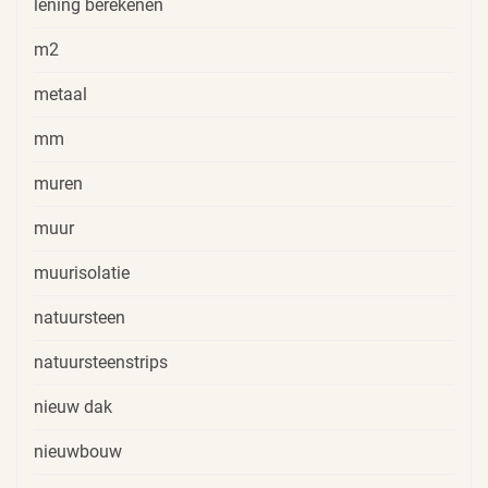
lening berekenen
m2
metaal
mm
muren
muur
muurisolatie
natuursteen
natuursteenstrips
nieuw dak
nieuwbouw