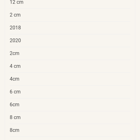
12 cm
2 cm
2018
2020
2cm
4 cm
4cm
6 cm
6cm
8 cm
8cm