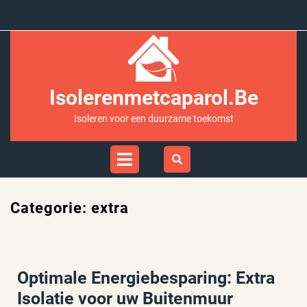
Ga
naar
inhoud
Isolerenmetcaparol.be
Isoleren voor een duurzame toekomst
Open
Menu
Categorie:
extra
Optimale Energiebesparing: Extra
Isolatie voor uw Buitenmuur