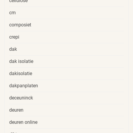
cellulose
cm
composiet
crepi
dak
dak isolatie
dakisolatie
dakpanplaten
deceuninck
deuren
deuren online