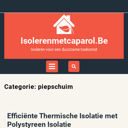
Ga
naar
inhoud
Isolerenmetcaparol.be
Isoleren voor een duurzame toekomst
Open
Menu
Categorie:
piepschuim
Efficiënte Thermische Isolatie met
Polystyreen Isolatie