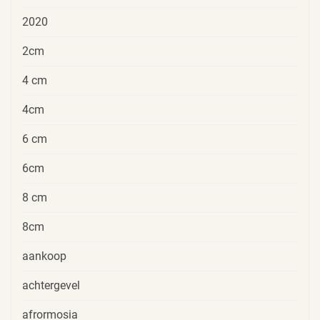
2020
2cm
4 cm
4cm
6 cm
6cm
8 cm
8cm
aankoop
achtergevel
afrormosia