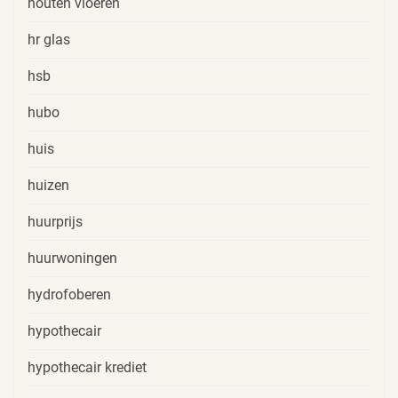
houten vloeren
hr glas
hsb
hubo
huis
huizen
huurprijs
huurwoningen
hydrofoberen
hypothecair
hypothecair krediet