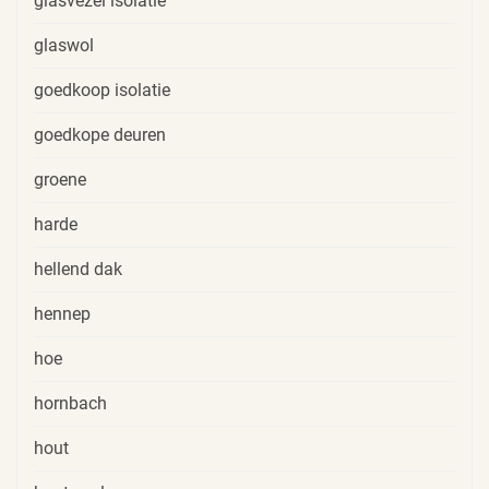
glasvezel isolatie
glaswol
goedkoop isolatie
goedkope deuren
groene
harde
hellend dak
hennep
hoe
hornbach
hout