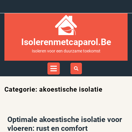
Ga
naar
inhoud
Isolerenmetcaparol.be
Isoleren voor een duurzame toekomst
Open
Menu
Categorie:
akoestische isolatie
Optimale akoestische isolatie voor
vloeren: rust en comfort