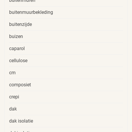
buitenmuren
buitenmuurbekleding
buitenzijde
buizen
caparol
cellulose
cm
composiet
crepi
dak
dak isolatie