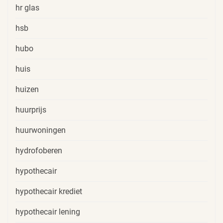
hr glas
hsb
hubo
huis
huizen
huurprijs
huurwoningen
hydrofoberen
hypothecair
hypothecair krediet
hypothecair lening