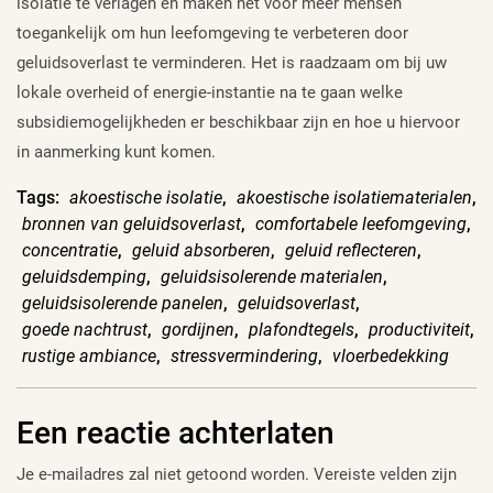
isolatie te verlagen en maken het voor meer mensen
toegankelijk om hun leefomgeving te verbeteren door
geluidsoverlast te verminderen. Het is raadzaam om bij uw
lokale overheid of energie-instantie na te gaan welke
subsidiemogelijkheden er beschikbaar zijn en hoe u hiervoor
in aanmerking kunt komen.
Tags:
akoestische isolatie
,
akoestische isolatiematerialen
,
bronnen van geluidsoverlast
,
comfortabele leefomgeving
,
concentratie
,
geluid absorberen
,
geluid reflecteren
,
geluidsdemping
,
geluidsisolerende materialen
,
geluidsisolerende panelen
,
geluidsoverlast
,
goede nachtrust
,
gordijnen
,
plafondtegels
,
productiviteit
,
rustige ambiance
,
stressvermindering
,
vloerbedekking
Een reactie achterlaten
Je e-mailadres zal niet getoond worden.
Vereiste velden zijn