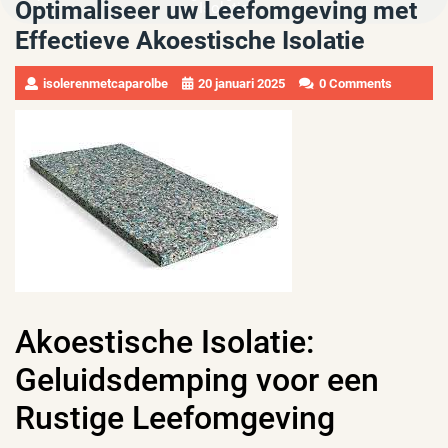
Optimaliseer uw Leefomgeving met
Isolatie
Effectieve Akoestische Isolatie
isolerenmetcaparolbe
20 januari 2025
0 Comments
Akoestische Isolatie:
Geluidsdemping voor een
Rustige Leefomgeving