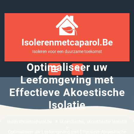
Ga
naar
inhoud
Isolerenmetcaparol.be
Isoleren voor een duurzame toekomst
Optimaliseer uw
Open
Menu
Leefomgeving met
Effectieve Akoestische
Isolatie
»
,
isolerenmetcaparol.be
akoestische
akoestische isolatie
»
Optimaliseer uw Leefomgeving met Effectieve Akoestische