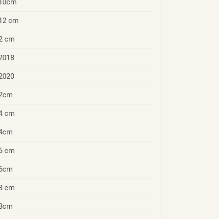
10cm
12 cm
2 cm
2018
2020
2cm
4 cm
4cm
6 cm
6cm
8 cm
8cm