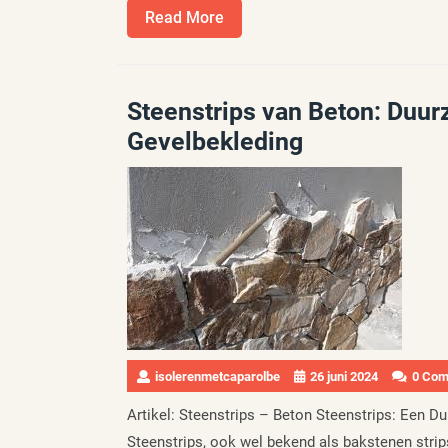
Read
Read More
More
Steenstrips van Beton: Duur
Gevelbekleding
isolerenmetcaparolbe
26 juni 2024
0 Co
Artikel: Steenstrips – Beton Steenstrips: Een D
Steenstrips, ook wel bekend als bakstenen strip