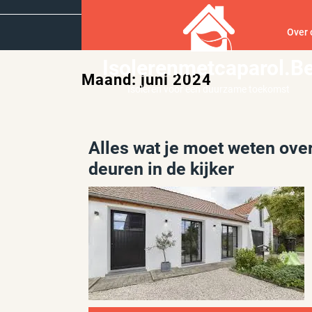
Ga
naar
Over 
inhoud
Isolerenmetcaparol.b
Maand:
juni 2024
Isoleren voor een duurzame toekomst
Alles wat je moet weten ov
deuren in de kijker