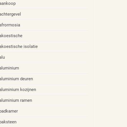
aankoop
achtergevel
afrormosia
akoestische
akoestische isolatie
alu
aluminium
aluminium deuren
aluminium kozijnen
aluminium ramen
badkamer
baksteen