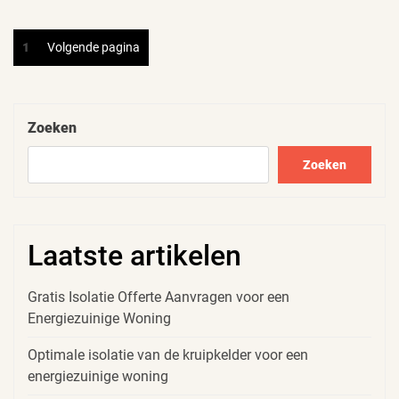
Berichten
Pagina
1
Volgende pagina
paginering
Zoeken
Zoeken
Laatste artikelen
Gratis Isolatie Offerte Aanvragen voor een
Energiezuinige Woning
Optimale isolatie van de kruipkelder voor een
energiezuinige woning