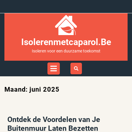
Ga
naar
inhoud
Isolerenmetcaparol.be
Isoleren voor een duurzame toekomst
Open
Menu
Maand:
juni 2025
Ontdek de Voordelen van Je
Buitenmuur Laten Bezetten