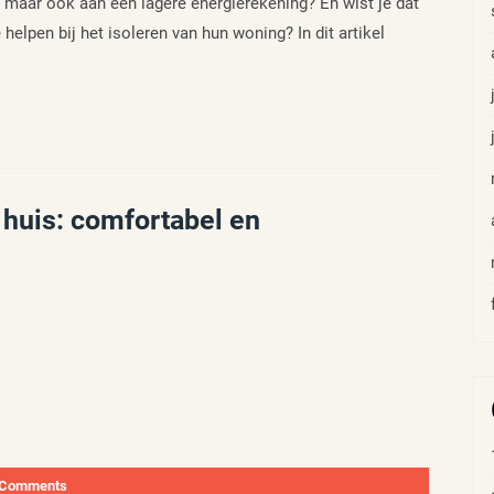
eu, maar ook aan een lagere energierekening? En wist je dat
helpen bij het isoleren van hun woning? In dit artikel
e huis: comfortabel en
 Comments