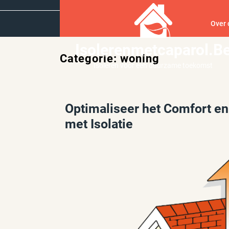
Ga
naar
Over 
inhoud
Isolerenmetcaparol.b
Categorie:
woning
Isoleren voor een duurzame toekomst
Optimaliseer het Comfort e
met Isolatie