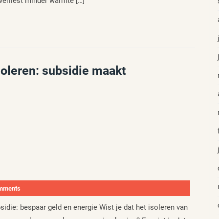
erliest minder warmte […]
soleren: subsidie maakt
mments
sidie: bespaar geld en energie Wist je dat het isoleren van