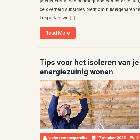
je huis niet alleen bijdraagt aan een beter mili
de overheid subsidies biedt om huiseigenaren te 
bespreken we […]
Read
Read More
More
Tips voor het isoleren van j
energiezuinig wonen
isolerenmetcaparolbe
17 oktober 2025
0