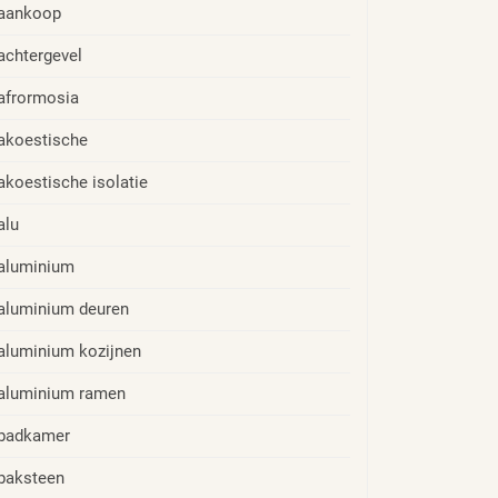
aankoop
achtergevel
afrormosia
akoestische
akoestische isolatie
alu
aluminium
aluminium deuren
aluminium kozijnen
aluminium ramen
badkamer
baksteen