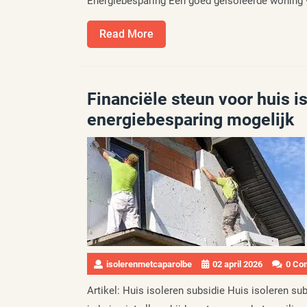
Energiebesparing Een goed geïsoleerde woning v
Read
Read More
More
Financiële steun voor huis i
energiebesparing mogelijk
isolerenmetcaparolbe
02 april 2026
0 Co
Artikel: Huis isoleren subsidie Huis isoleren sub