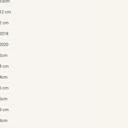
10cm
12 cm
2 cm
2018
2020
2cm
4 cm
4cm
6 cm
6cm
8 cm
8cm