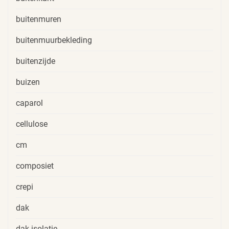
buitenmuren
buitenmuurbekleding
buitenzijde
buizen
caparol
cellulose
cm
composiet
crepi
dak
dak isolatie