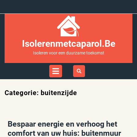
Ga
naar
inhoud
Isolerenmetcaparol.be
Isoleren voor een duurzame toekomst
Open
Menu
Categorie:
buitenzijde
Bespaar energie en verhoog het
comfort van uw huis: buitenmuur