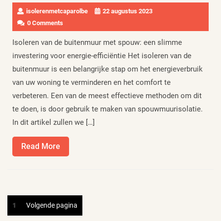
isolerenmetcaparolbe
22 augustus 2023
0 Comments
Isoleren van de buitenmuur met spouw: een slimme
investering voor energie-efficiëntie Het isoleren van de
buitenmuur is een belangrijke stap om het energieverbruik
van uw woning te verminderen en het comfort te
verbeteren. Een van de meest effectieve methoden om dit
te doen, is door gebruik te maken van spouwmuurisolatie.
In dit artikel zullen we […]
Read
Read More
More
Berichten
Pagina
1
Volgende pagina