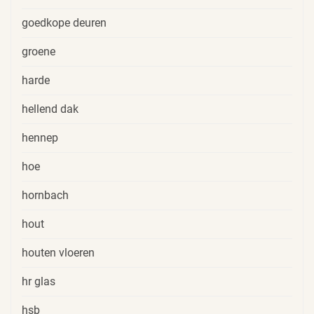
goedkope deuren
groene
harde
hellend dak
hennep
hoe
hornbach
hout
houten vloeren
hr glas
hsb