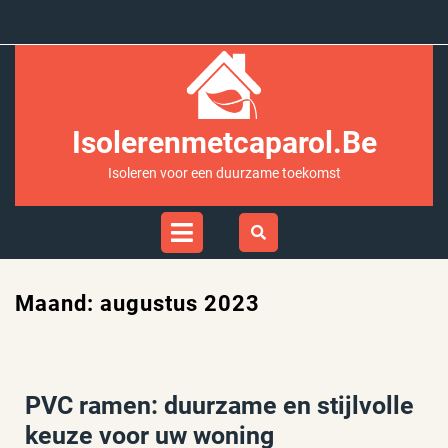
Ga
naar
inhoud
Isolerenmetcaparol.be
Isoleren voor een duurzame toekomst
Open
Menu
Maand:
augustus 2023
PVC ramen: duurzame en stijlvolle
keuze voor uw woning