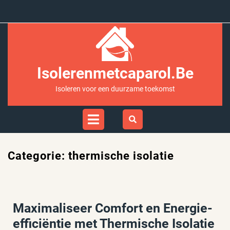
Ga
naar
inhoud
Isolerenmetcaparol.be
Isoleren voor een duurzame toekomst
Open
Menu
Categorie:
thermische isolatie
Maximaliseer Comfort en Energie-
efficiëntie met Thermische Isolatie