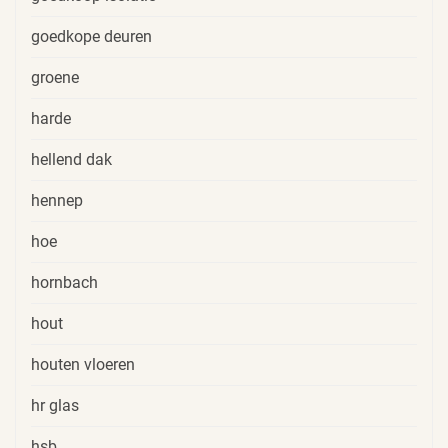
goedkope deuren
groene
harde
hellend dak
hennep
hoe
hornbach
hout
houten vloeren
hr glas
hsb