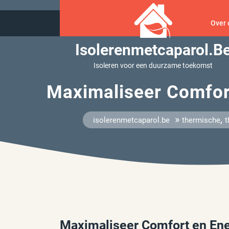
Ga
naar
Over 
inhoud
Isolerenmetcaparol.b
Isoleren voor een duurzame toekomst
Maximaliseer Comfort
»
,
isolerenmetcaparol.be
thermische
t
Maximaliseer Comfort en Ene