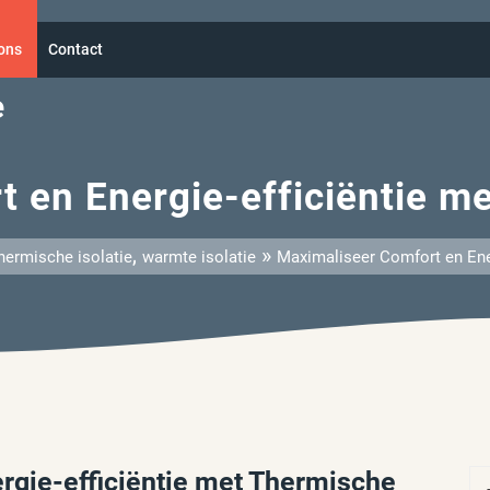
ons
Contact
e
 en Energie-efficiëntie me
,
»
hermische isolatie
warmte isolatie
Maximaliseer Comfort en Ener
rgie-efficiëntie met Thermische