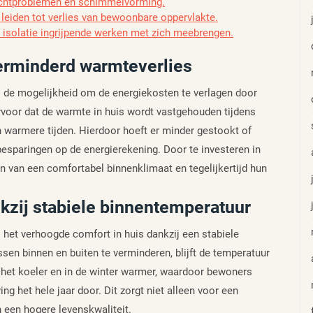
 vochtproblemen en schimmelvorming.
 leiden tot verlies van bewoonbare oppervlakte.
 isolatie ingrijpende werken met zich meebrengen.
erminderd warmteverlies
is de mogelijkheid om de energiekosten te verlagen door
rvoor dat de warmte in huis wordt vastgehouden tijdens
n warmere tijden. Hierdoor hoeft er minder gestookt of
 besparingen op de energierekening. Door te investeren in
n van een comfortabel binnenklimaat en tegelijkertijd hun
kzij stabiele binnentemperatuur
s het verhoogde comfort in huis dankzij een stabiele
en binnen en buiten te verminderen, blijft de temperatuur
t het koeler en in de winter warmer, waardoor bewoners
 het hele jaar door. Dit zorgt niet alleen voor een
n een hogere levenskwaliteit.