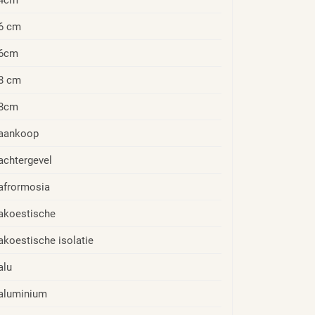
6 cm
6cm
8 cm
8cm
aankoop
achtergevel
afrormosia
akoestische
akoestische isolatie
alu
aluminium