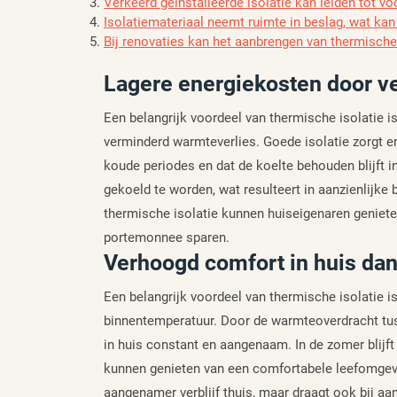
Verkeerd geïnstalleerde isolatie kan leiden tot
Isolatiemateriaal neemt ruimte in beslag, wat kan
Bij renovaties kan het aanbrengen van thermische
Lagere energiekosten door v
Een belangrijk voordeel van thermische isolatie 
verminderd warmteverlies. Goede isolatie zorgt e
koude periodes en dat de koelte behouden blijft i
gekoeld te worden, wat resulteert in aanzienlijke
thermische isolatie kunnen huiseigenaren geniete
portemonnee sparen.
Verhoogd comfort in huis dan
Een belangrijk voordeel van thermische isolatie i
binnentemperatuur. Door de warmteoverdracht tuss
in huis constant en aangenaam. In de zomer blijf
kunnen genieten van een comfortabele leefomgeving
aangenamer verblijf thuis, maar draagt ook bij aa