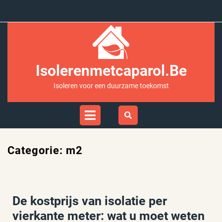
Ga
naar
inhoud
Isolerenmetcaparol.be
Isoleren voor een duurzame toekomst
Open
Menu
Categorie:
m2
De kostprijs van isolatie per
vierkante meter: wat u moet weten