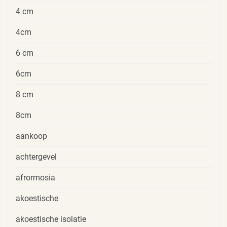
4 cm
4cm
6 cm
6cm
8 cm
8cm
aankoop
achtergevel
afrormosia
akoestische
akoestische isolatie