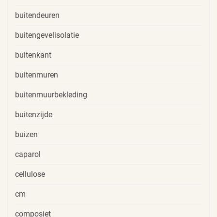
buitendeuren
buitengevelisolatie
buitenkant
buitenmuren
buitenmuurbekleding
buitenzijde
buizen
caparol
cellulose
cm
composiet