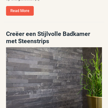
Read
Read More
More
Creëer een Stijlvolle Badkamer
met Steenstrips