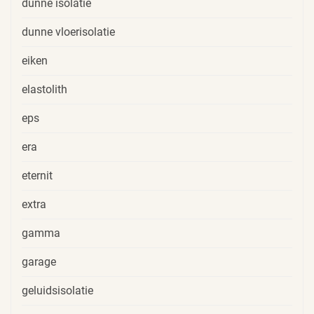
dunne isolatie
dunne vloerisolatie
eiken
elastolith
eps
era
eternit
extra
gamma
garage
geluidsisolatie