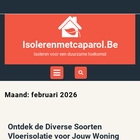
Ga
naar
inhoud
Isolerenmetcaparol.be
Isoleren voor een duurzame toekomst
Open
Menu
Maand:
februari 2026
Ontdek de Diverse Soorten
Vloerisolatie voor Jouw Woning