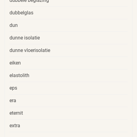
dubbele beglazing
dubbelglas
dun
dunne isolatie
dunne vloerisolatie
eiken
elastolith
eps
era
eternit
extra