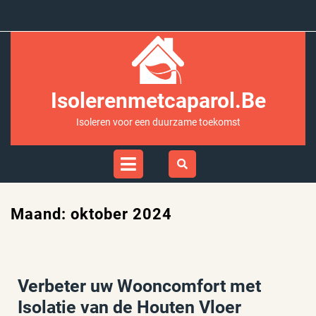
Ga
naar
inhoud
Isolerenmetcaparol.be
Isoleren voor een duurzame toekomst
Open
Menu
Maand:
oktober 2024
Verbeter uw Wooncomfort met
Isolatie van de Houten Vloer