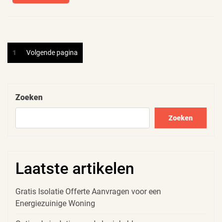
More
Berichten
Pagina
1
Volgende pagina
paginering
Zoeken
Zoeken
Laatste artikelen
Gratis Isolatie Offerte Aanvragen voor een
Energiezuinige Woning