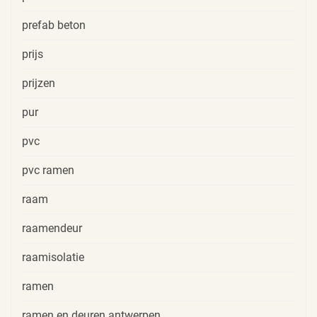
prefab beton
prijs
prijzen
pur
pvc
pvc ramen
raam
raamendeur
raamisolatie
ramen
ramen en deuren antwerpen