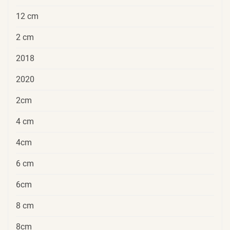
12 cm
2 cm
2018
2020
2cm
4 cm
4cm
6 cm
6cm
8 cm
8cm