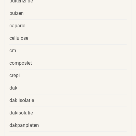
buitenzijde
buizen
caparol
cellulose
cm
composiet
crepi
dak
dak isolatie
dakisolatie
dakpanplaten