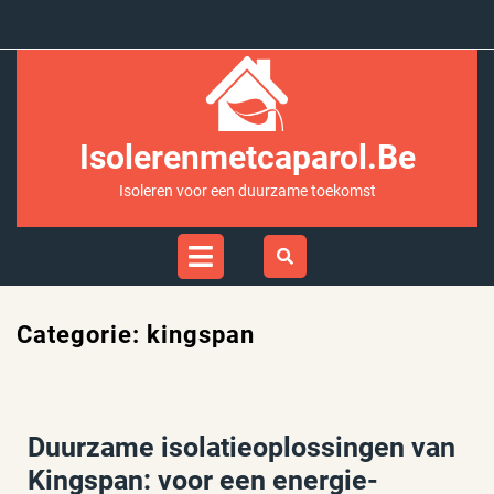
Ga
naar
inhoud
Isolerenmetcaparol.be
Isoleren voor een duurzame toekomst
Open
Menu
Categorie:
kingspan
Duurzame isolatieoplossingen van
Kingspan: voor een energie-