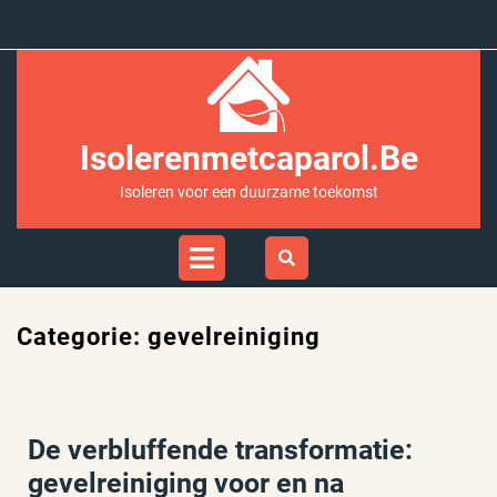
Ga
naar
inhoud
Isolerenmetcaparol.be
Isoleren voor een duurzame toekomst
Open
Menu
Categorie:
gevelreiniging
De verbluffende transformatie:
gevelreiniging voor en na