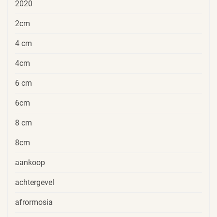
2020
2cm
4 cm
4cm
6 cm
6cm
8 cm
8cm
aankoop
achtergevel
afrormosia