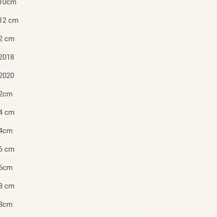
10cm
12 cm
2 cm
2018
2020
2cm
4 cm
4cm
6 cm
6cm
8 cm
8cm