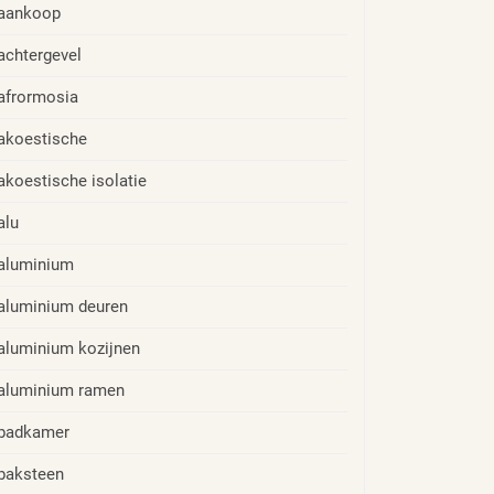
aankoop
achtergevel
afrormosia
akoestische
akoestische isolatie
alu
aluminium
aluminium deuren
aluminium kozijnen
aluminium ramen
badkamer
baksteen