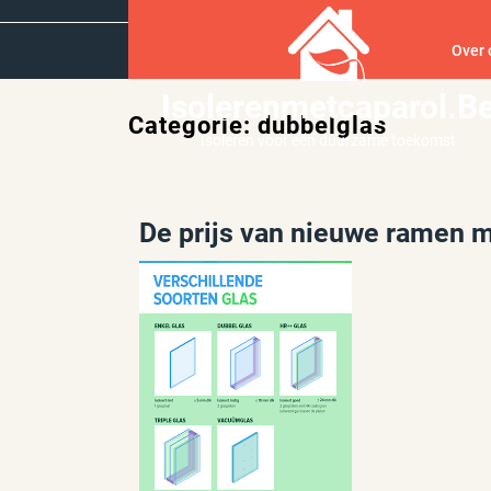
Ga
naar
Over 
inhoud
Isolerenmetcaparol.b
Categorie:
dubbelglas
Isoleren voor een duurzame toekomst
De prijs van nieuwe ramen m