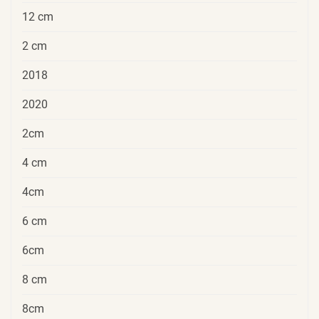
12 cm
2 cm
2018
2020
2cm
4 cm
4cm
6 cm
6cm
8 cm
8cm