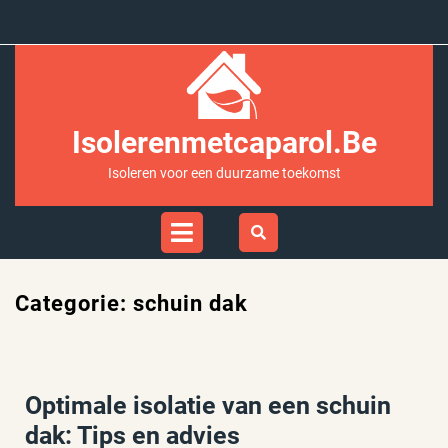
Ga
naar
inhoud
Isolerenmetcaparol.be
Isoleren voor een duurzame toekomst
Open
Menu
Categorie:
schuin dak
Optimale isolatie van een schuin
dak: Tips en advies