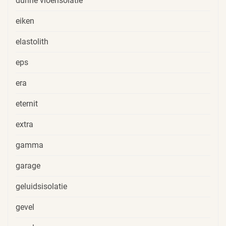
dunne vloerisolatie
eiken
elastolith
eps
era
eternit
extra
gamma
garage
geluidsisolatie
gevel