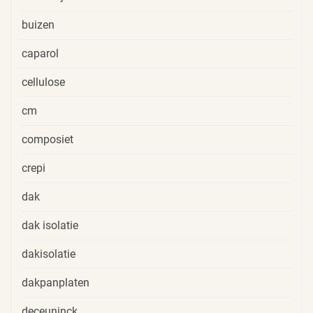
buizen
caparol
cellulose
cm
composiet
crepi
dak
dak isolatie
dakisolatie
dakpanplaten
deceuninck