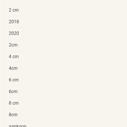
2 cm
2018
2020
2cm
4 cm
4cm
6 cm
6cm
8 cm
8cm
aankoop