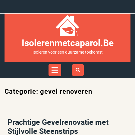
Ga
naar
inhoud
Isolerenmetcaparol.be
Isoleren voor een duurzame toekomst
Open
Menu
Categorie:
gevel renoveren
Prachtige Gevelrenovatie met
Stijlvolle Steenstrips