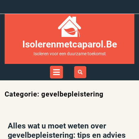
Ga
naar
inhoud
Isolerenmetcaparol.be
Isoleren voor een duurzame toekomst
Open
Menu
Categorie:
gevelbepleistering
Alles wat u moet weten over
gevelbepleistering: tips en advies