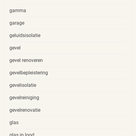
gamma
garage
geluidsisolatie
gevel
gevel renoveren
gevelbepleistering
gevelisolatie
gevelreiniging
gevelrenovatie
glas
glas in lood