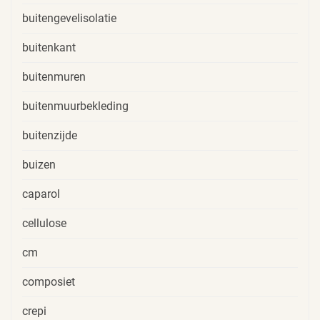
buitengevelisolatie
buitenkant
buitenmuren
buitenmuurbekleding
buitenzijde
buizen
caparol
cellulose
cm
composiet
crepi