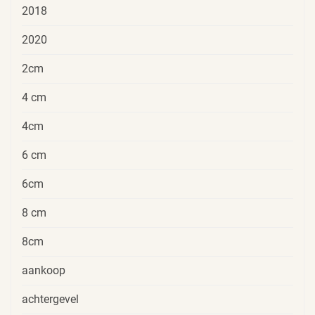
2018
2020
2cm
4 cm
4cm
6 cm
6cm
8 cm
8cm
aankoop
achtergevel