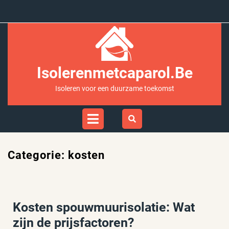
Ga
naar
inhoud
Isolerenmetcaparol.be
Isoleren voor een duurzame toekomst
Open
Menu
Categorie:
kosten
Kosten spouwmuurisolatie: Wat
zijn de prijsfactoren?