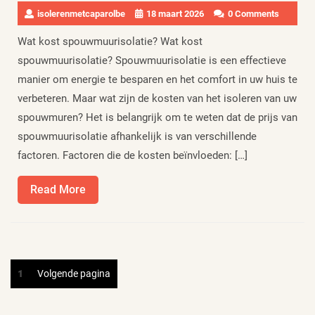
isolerenmetcaparolbe
18 maart 2026
0 Comments
Wat kost spouwmuurisolatie? Wat kost
spouwmuurisolatie? Spouwmuurisolatie is een effectieve
manier om energie te besparen en het comfort in uw huis te
verbeteren. Maar wat zijn de kosten van het isoleren van uw
spouwmuren? Het is belangrijk om te weten dat de prijs van
spouwmuurisolatie afhankelijk is van verschillende
factoren. Factoren die de kosten beïnvloeden: […]
Read
Read More
More
Berichten
Pagina
1
Volgende pagina
paginering