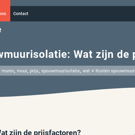
ons
Contact
e
muurisolatie: Wat zijn de p
,
,
,
,
,
»
muren
muur
prijs
spouwmuurisolatie
wat
Kosten spouwmuuriso
t zijn de prijsfactoren?