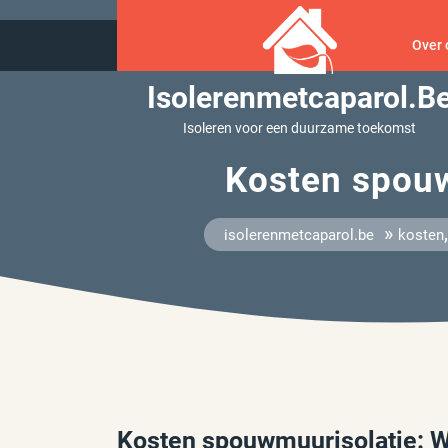
Ga
naar
Over 
inhoud
Isolerenmetcaparol.b
Isoleren voor een duurzame toekomst
Kosten spouw
»
isolerenmetcaparol.be
kosten
Kosten spouwmuurisolatie: Wa