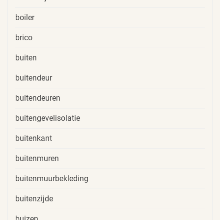
boiler
brico
buiten
buitendeur
buitendeuren
buitengevelisolatie
buitenkant
buitenmuren
buitenmuurbekleding
buitenzijde
buizen