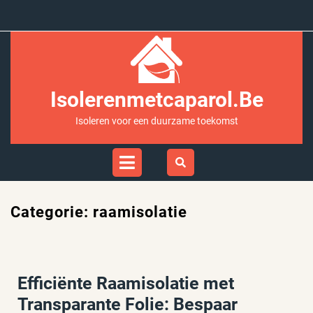
Ga
naar
inhoud
Isolerenmetcaparol.be
Isoleren voor een duurzame toekomst
Open
Menu
Categorie:
raamisolatie
Efficiënte Raamisolatie met
Transparante Folie: Bespaar