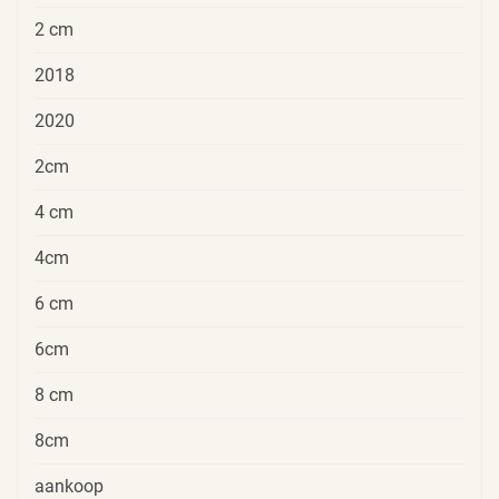
2 cm
2018
2020
2cm
4 cm
4cm
6 cm
6cm
8 cm
8cm
aankoop