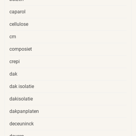
caparol
cellulose
cm
composiet
crepi
dak
dak isolatie
dakisolatie
dakpanplaten
deceuninck