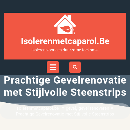
Ga
naar
inhoud
Isolerenmetcaparol.be
Isoleren voor een duurzame toekomst
Open
Menu
Prachtige Gevelrenovatie
met Stijlvolle Steenstrips
»
,
»
isolerenmetcaparol.be
gevel
gevel renoveren
Prachtige Gevelrenovatie met Stijlvolle Steenstrips