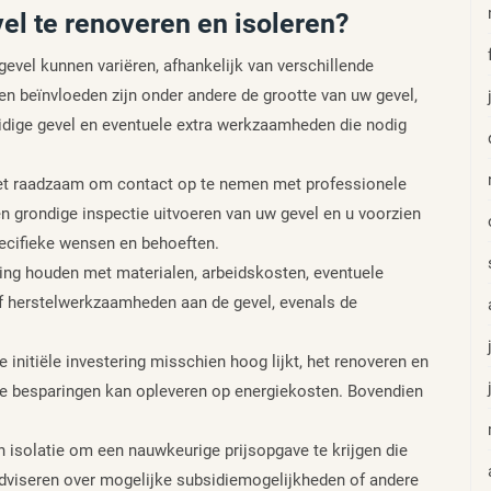
el te renoveren en isoleren?
evel kunnen variëren, afhankelijk van verschillende
en beïnvloeden zijn onder andere de grootte van uw gevel,
uidige gevel en eventuele extra werkzaamheden die nodig
 het raadzaam om contact op te nemen met professionele
een grondige inspectie uitvoeren van uw gevel en u voorzien
pecifieke wensen en behoeften.
ning houden met materialen, arbeidskosten, eventuele
f herstelwerkzaamheden aan de gevel, evenals de
 initiële investering misschien hoog lijkt, het renoveren en
jke besparingen kan opleveren op energiekosten. Bovendien
 isolatie om een nauwkeurige prijsopgave te krijgen die
 adviseren over mogelijke subsidiemogelijkheden of andere