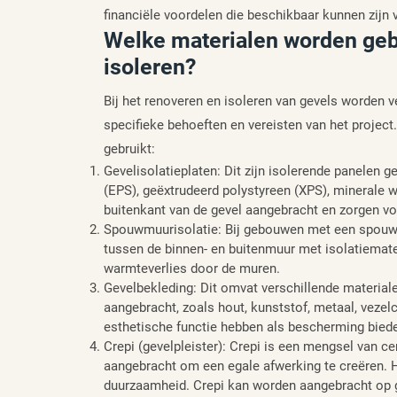
financiële voordelen die beschikbaar kunnen zijn 
Welke materialen worden geb
isoleren?
Bij het renoveren en isoleren van gevels worden v
specifieke behoeften en vereisten van het projec
gebruikt:
Gevelisolatieplaten: Dit zijn isolerende panelen
(EPS), geëxtrudeerd polystyreen (XPS), minerale 
buitenkant van de gevel aangebracht en zorgen vo
Spouwmuurisolatie: Bij gebouwen met een spouwmu
tussen de binnen- en buitenmuur met isolatiemater
warmteverlies door de muren.
Gevelbekleding: Dit omvat verschillende material
aangebracht, zoals hout, kunststof, metaal, veze
esthetische functie hebben als bescherming bied
Crepi (gevelpleister): Crepi is een mengsel van c
aangebracht om een egale afwerking te creëren. H
duurzaamheid. Crepi kan worden aangebracht op ge