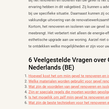
Bij het renoveren en isoleren van uw gevel is he
ervaring hebben in dit vakgebied. Zij kunnen u ad
bij uw specifieke situatie. Daarnaast kunnen zij
vakkundige uitvoering van de renovatiewerkzaam
Kortom, het renoveren en isoleren van uw gevel is
meebrengt. Het verbetert niet alleen de energie-ef
esthetische upgrade aan uw woning. Aarzel niet 
te ontdekken welke mogelijkheden er zijn voor uw 
6 Veelgestelde Vragen over 
Nederlands (BE)
Hoeveel kost het om mijn gevel te renoveren en i
Welke materialen worden gebruikt voor gevel reno
Wat zijn de voordelen van gevel renoveren en isol
Zijn er speciale regels die moeten worden gevolgd
Is het mogelijk om zelf mijn gevel te renoveren en
Wat zijn de beste technieken voor het renoveren e