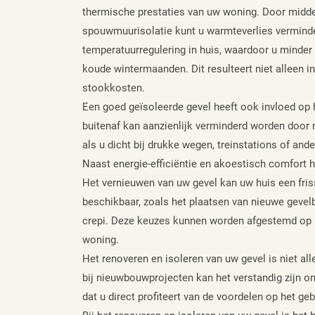
thermische prestaties van uw woning. Door middel
spouwmuurisolatie kunt u warmteverlies verminder
temperatuurregulering in huis, waardoor u minder
koude wintermaanden. Dit resulteert niet alleen i
stookkosten.
Een goed geïsoleerde gevel heeft ook invloed op 
buitenaf kan aanzienlijk verminderd worden door mi
als u dicht bij drukke wegen, treinstations of an
Naast energie-efficiëntie en akoestisch comfort h
Het vernieuwen van uw gevel kan uw huis een friss
beschikbaar, zoals het plaatsen van nieuwe gevelb
crepi. Deze keuzes kunnen worden afgestemd op u
woning.
Het renoveren en isoleren van uw gevel is niet a
bij nieuwbouwprojecten kan het verstandig zijn om
dat u direct profiteert van de voordelen op het g