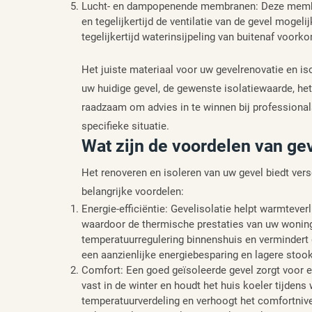
Lucht- en dampopenende membranen: Deze memb
en tegelijkertijd de ventilatie van de gevel mogel
tegelijkertijd waterinsijpeling van buitenaf voork
Het juiste materiaal voor uw gevelrenovatie en iso
uw huidige gevel, de gewenste isolatiewaarde, het
raadzaam om advies in te winnen bij professional
specifieke situatie.
Wat zijn de voordelen van ge
Het renoveren en isoleren van uw gevel biedt vers
belangrijke voordelen:
Energie-efficiëntie: Gevelisolatie helpt warmteve
waardoor de thermische prestaties van uw woning v
temperatuurregulering binnenshuis en vermindert
een aanzienlijke energiebesparing en lagere stoo
Comfort: Een goed geïsoleerde gevel zorgt voor 
vast in de winter en houdt het huis koeler tijden
temperatuurverdeling en verhoogt het comfortniv