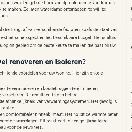
ranen worden gebruikt om vochtproblemen te voorkomen
ijk te maken. Ze laten waterdamp ontsnappen, terwijl ze
omen.
latie hangt af van verschillende factoren, zoals de staat van
 esthetische aspect en het beschikbare budget. Het is altijd
s op dit gebied om de beste keuze te maken die past bij uw
vel renoveren en isoleren?
chillende voordelen voor uw woning. Hier zijn enkele
rlies te verminderen en koudebruggen te elimineren,
erbeteren. Dit resulteert in een betere
 de afhankelijkheid van verwarmingssystemen. Het gevolg is
kkosten.
een comfortabeler binnenklimaat. Het houdt de warmte beter
s warme zomerdagen. Dit resulteert in een gelijkmatigere
eau voor de bewoners.