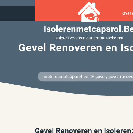
Ga
naar
Over 
inhoud
Isolerenmetcaparol.b
Isoleren voor een duurzame toekomst
Gevel Renoveren en Iso
»
,
isolerenmetcaparol.be
gevel
gevel renov
Gevel Renoveren en Isoleren