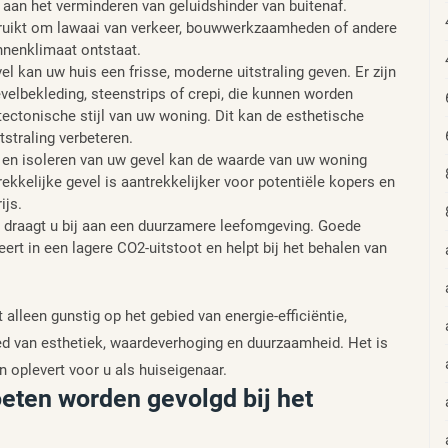
 aan het verminderen van geluidshinder van buitenaf.
ruikt om lawaai van verkeer, bouwwerkzaamheden of andere
nnenklimaat ontstaat.
 kan uw huis een frisse, moderne uitstraling geven. Er zijn
velbekleding, steenstrips of crepi, die kunnen worden
ctonische stijl van uw woning. Dit kan de esthetische
straling verbeteren.
en isoleren van uw gevel kan de waarde van uw woning
kkelijke gevel is aantrekkelijker voor potentiële kopers en
ijs.
e draagt u bij aan een duurzamere leefomgeving. Goede
eert in een lagere CO2-uitstoot en helpt bij het behalen van
 alleen gunstig op het gebied van energie-efficiëntie,
ed van esthetiek, waardeverhoging en duurzaamheid. Het is
n oplevert voor u als huiseigenaar.
oeten worden gevolgd bij het