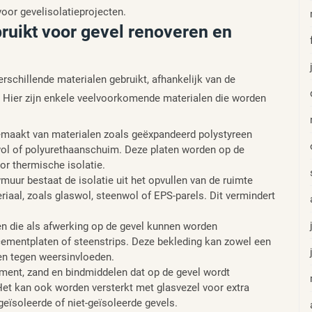
voor gevelisolatieprojecten.
ruikt voor gevel renoveren en
erschillende materialen gebruikt, afhankelijk van de
t. Hier zijn enkele veelvoorkomende materialen die worden
 gemaakt van materialen zoals geëxpandeerd polystyreen
wol of polyurethaanschuim. Deze platen worden op de
or thermische isolatie.
ur bestaat de isolatie uit het opvullen van de ruimte
iaal, zoals glaswol, steenwol of EPS-parels. Dit vermindert
en die als afwerking op de gevel kunnen worden
lcementplaten of steenstrips. Deze bekleding kan zowel een
en tegen weersinvloeden.
ement, zand en bindmiddelen dat op de gevel wordt
et kan ook worden versterkt met glasvezel voor extra
ïsoleerde of niet-geïsoleerde gevels.