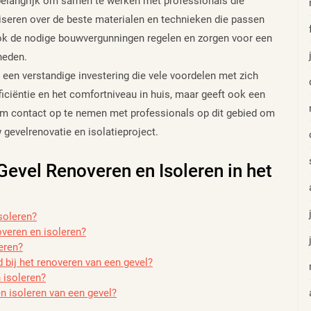
t belangrijk om samen te werken met professionals die
viseren over de beste materialen en technieken die passen
 ook de nodige bouwvergunningen regelen en zorgen voor een
heden.
 een verstandige investering die vele voordelen met zich
ficiëntie en het comfortniveau in huis, maar geeft ook een
om contact op te nemen met professionals op dit gebied om
gevelrenovatie en isolatieproject.
Gevel Renoveren en Isoleren in het
soleren?
veren en isoleren?
eren?
 bij het renoveren van een gevel?
 isoleren?
n isoleren van een gevel?