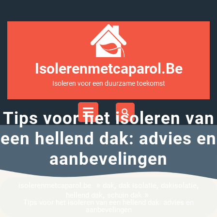
Ga
naar
inhoud
Isolerenmetcaparol.be
Isoleren voor een duurzame toekomst
Open
Menu
Tips voor het isoleren van
een hellend dak: advies en
aanbevelingen
»
,
,
,
isolerenmetcaparol.be
dak
dak isolatie
dakisolatie
,
»
hellend dak
schuin dak
Tips voor het isoleren van een hellend dak: advies en
aanbevelingen