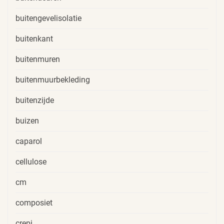
buitengevelisolatie
buitenkant
buitenmuren
buitenmuurbekleding
buitenzijde
buizen
caparol
cellulose
cm
composiet
crepi