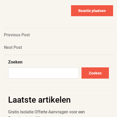
Berichtnavigatie
Previous
Previous Post
Post
Next
Next Post
Post
Zoeken
Zoeken
Laatste artikelen
Gratis Isolatie Offerte Aanvragen voor een