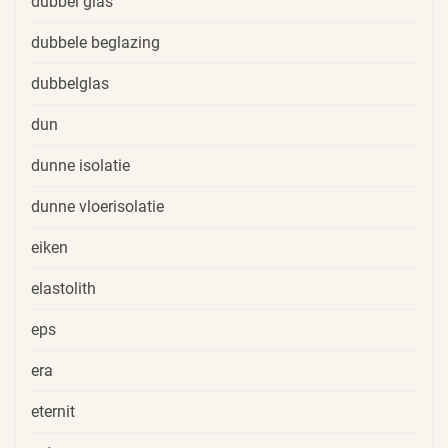
dubbel glas
dubbele beglazing
dubbelglas
dun
dunne isolatie
dunne vloerisolatie
eiken
elastolith
eps
era
eternit