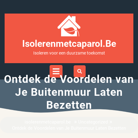
Ga
naar
inhoud
Isolerenmetcaparol.be
Isoleren voor een duurzame toekomst
Open
Menu
Ontdek de Voordelen van
Je Buitenmuur Laten
Bezetten
»
»
isolerenmetcaparol.be
Uncategorized
Ontdek de Voordelen van Je Buitenmuur Laten Bezetten