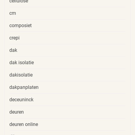
cellulose
cm
composiet
crepi
dak
dak isolatie
dakisolatie
dakpanplaten
deceuninck
deuren
deuren online