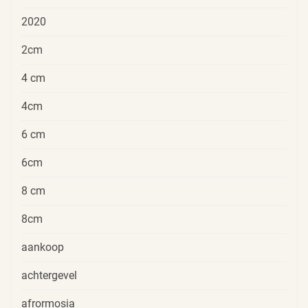
2020
2cm
4 cm
4cm
6 cm
6cm
8 cm
8cm
aankoop
achtergevel
afrormosia