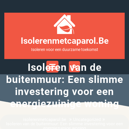
Ga
naar
inhoud
Isolerenmetcaparol.be
Isoleren voor een duurzame toekomst
Open
Isoleren van de
Menu
buitenmuur: Een slimme
investering voor een
energiezuinige woning
»
»
isolerenmetcaparol.be
Uncategorized
Isoleren van de buitenmuur: Een slimme investering voor een
energiezuinige woning