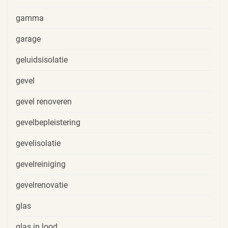
gamma
garage
geluidsisolatie
gevel
gevel renoveren
gevelbepleistering
gevelisolatie
gevelreiniging
gevelrenovatie
glas
glas in lood