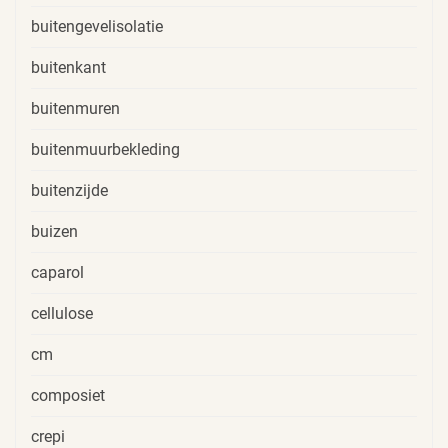
buitengevelisolatie
buitenkant
buitenmuren
buitenmuurbekleding
buitenzijde
buizen
caparol
cellulose
cm
composiet
crepi