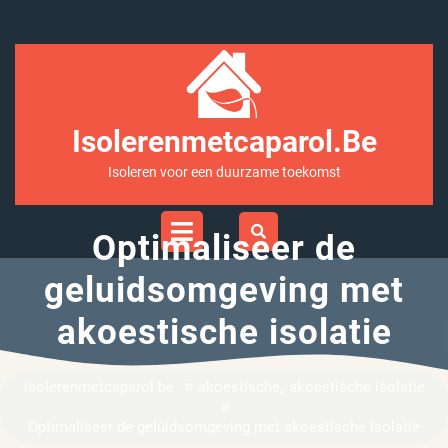
Ga
naar
inhoud
Isolerenmetcaparol.be
Isoleren voor een duurzame toekomst
Open
Menu
Optimaliseer de
geluidsomgeving met
akoestische isolatie
»
,
isolerenmetcaparol.be
akoestische
akoestische isolatie
»
Optimaliseer de geluidsomgeving met akoestische isolatie