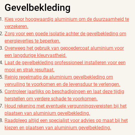
Gevelbekleding
Kies voor hoogwaardig aluminium om de duurzaamheid te
verzekeren.
Zorg voor een goede isolatie achter de gevelbekleding om
energieverlies te beperken.
Overweeg het gebruik van gepoedercoat aluminium voor
een langdurige kleurvastheid.
Laat de gevelbekleding professioneel installeren voor een
mooi en strak resultaat.
Reinig regelmatig de aluminium gevelbekleding om
vervuiling te voorkomen en de levensduur te verlengen.
Controleer jaarlijks op beschadigingen en laat deze tijdig
herstellen om verdere schade te voorkomen.
Houd rekening met eventuele vergunningsvereisten bij het
plaatsen van aluminium gevelbekleding.
Raadpleeg altijd een specialist voor advies op maat bij het
kiezen en plaatsen van aluminium gevelbekleding.