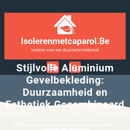
Ga
naar
inhoud
Isolerenmetcaparol.be
Isoleren voor een duurzame toekomst
Open
Stijlvolle Aluminium
Menu
Gevelbekleding:
Duurzaamheid en
Esthetiek Gecombineerd
»
»
isolerenmetcaparol.be
aluminium
Stijlvolle Aluminium Gevelbekleding: Duurzaamheid en
Esthetiek Gecombineerd