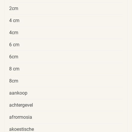
2cm
4 cm
4cm
6 cm
6cm
8 cm
8cm
aankoop
achtergevel
afrormosia
akoestische