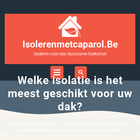
Ga
naar
inhoud
Isolerenmetcaparol.be
Isoleren voor een duurzame toekomst
Open
Menu
Welke isolatie is het
meest geschikt voor uw
dak?
»
,
,
»
isolerenmetcaparol.be
dak
dak isolatie
dakisolatie
Welke isolatie is het meest geschikt voor uw dak?