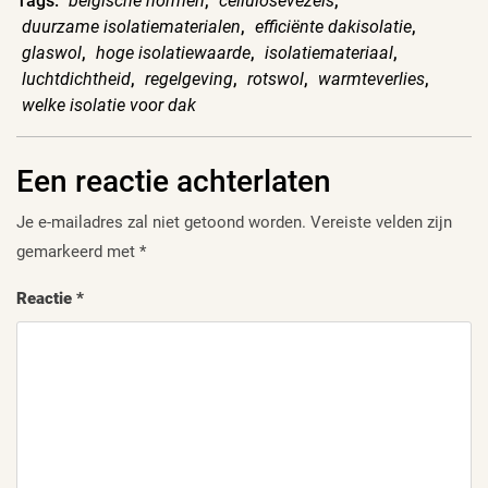
Tags:
belgische normen
,
cellulosevezels
,
duurzame isolatiematerialen
,
efficiënte dakisolatie
,
glaswol
,
hoge isolatiewaarde
,
isolatiemateriaal
,
luchtdichtheid
,
regelgeving
,
rotswol
,
warmteverlies
,
welke isolatie voor dak
Een reactie achterlaten
Je e-mailadres zal niet getoond worden.
Vereiste velden zijn
gemarkeerd met
*
Reactie
*