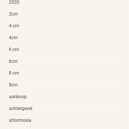
2020
2cm
4 cm
4cm
6 cm
6cm
8 cm
8cm
aankoop
achtergevel
afrormosia