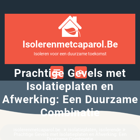
Ga
naar
inhoud
Isolerenmetcaparol.be
Isoleren voor een duurzame toekomst
Open
Prachtige Gevels met
Menu
Isolatieplaten en
Afwerking: Een Duurzame
Combinatie
»
,
»
isolerenmetcaparol.be
isolatieplaten
isolerende
Prachtige Gevels met Isolatieplaten en Afwerking: Een
Duurzame Combinatie