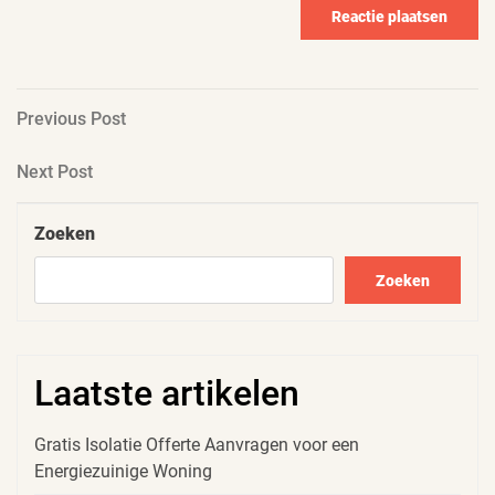
Berichtnavigatie
Previous
Previous Post
Post
Next
Next Post
Post
Zoeken
Zoeken
Laatste artikelen
Gratis Isolatie Offerte Aanvragen voor een
Energiezuinige Woning