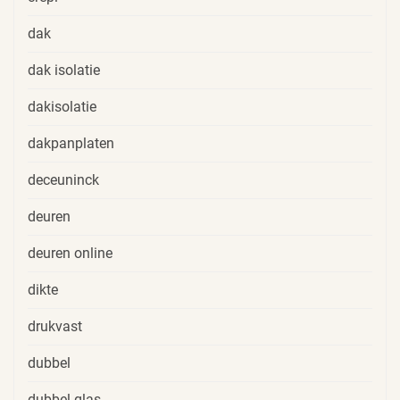
dak
dak isolatie
dakisolatie
dakpanplaten
deceuninck
deuren
deuren online
dikte
drukvast
dubbel
dubbel glas