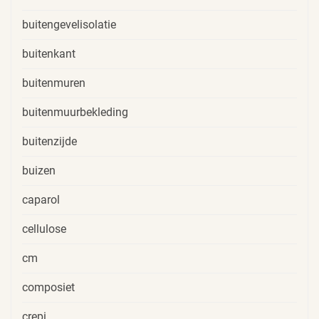
buitengevelisolatie
buitenkant
buitenmuren
buitenmuurbekleding
buitenzijde
buizen
caparol
cellulose
cm
composiet
crepi