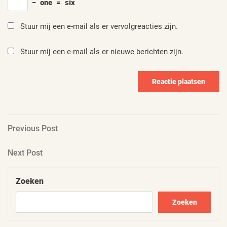
−
one
=
six
Stuur mij een e-mail als er vervolgreacties zijn.
Stuur mij een e-mail als er nieuwe berichten zijn.
Berichtnavigatie
Previous
Previous Post
Post
Next
Next Post
Post
Zoeken
Zoeken