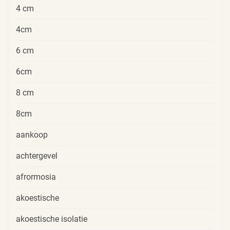
4 cm
4cm
6 cm
6cm
8 cm
8cm
aankoop
achtergevel
afrormosia
akoestische
akoestische isolatie