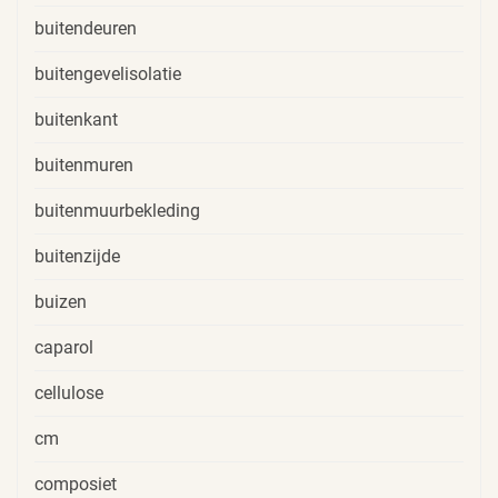
buitendeuren
buitengevelisolatie
buitenkant
buitenmuren
buitenmuurbekleding
buitenzijde
buizen
caparol
cellulose
cm
composiet