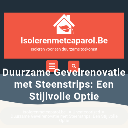
Ga
naar
inhoud
Isolerenmetcaparol.be
Isoleren voor een duurzame toekomst
Open
Menu
Duurzame Gevelrenovatie
met Steenstrips: Een
Stijlvolle Optie
»
»
isolerenmetcaparol.be
Uncategorized
Duurzame Gevelrenovatie met Steenstrips: Een Stijlvolle
Optie