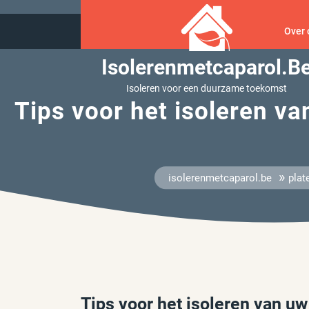
Ga
naar
Over 
inhoud
Isolerenmetcaparol.b
Isoleren voor een duurzame toekomst
Tips voor het isoleren v
»
isolerenmetcaparol.be
plat
Tips voor het isoleren van uw