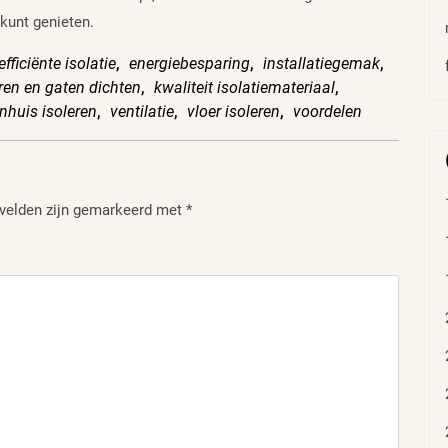
 kunt genieten.
efficiënte isolatie
,
energiebesparing
,
installatiegemak
,
ren en gaten dichten
,
kwaliteit isolatiemateriaal
,
inhuis isoleren
,
ventilatie
,
vloer isoleren
,
voordelen
 velden zijn gemarkeerd met
*