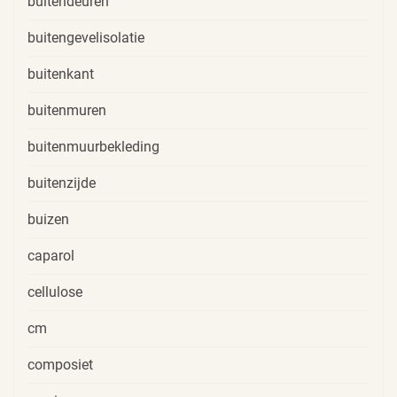
buitendeuren
buitengevelisolatie
buitenkant
buitenmuren
buitenmuurbekleding
buitenzijde
buizen
caparol
cellulose
cm
composiet