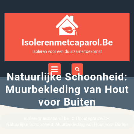
Ga
naar
inhoud
Isolerenmetcaparol.be
Isoleren voor een duurzame toekomst
Open
Menu
Natuurlijke Schoonheid:
Muurbekleding van Hout
voor Buiten
»
»
isolerenmetcaparol.be
Uncategorized
Natuurlijke Schoonheid: Muurbekleding van Hout voor Buiten