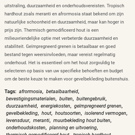
uitstraling, duurzaamheid en onderhoudsvereisten. Tropisch
hardhout zoals meranti en afrormosia staat bekend om zijn
natuurlijke schoonheid en duurzaamheid, maar kan hoger in
prijs zijn. Thermisch gemodificeerd hout is een
milieuvriendelijke optie met verbeterde duurzaamheid en
stabiliteit. Geïmpregneerd grenen is betaalbaar en goed
bestand tegen weersinvloeden, maar vereist regelmatig
onderhoud. Het is essentieel om het hout zorgvuldig te
selecteren op basis van uw specifieke behoeften en budget
om de beste keuze te maken voor gevelbekleding buitenshuis.
Tags:
afrormosia
,
betaalbaarheid
,
bevestigingsmaterialen
,
buiten
,
buitengebruik
,
duurzaamheid
,
energiekosten
,
geïmpregneerd grenen
,
gevelbekleding
,
hout
,
houtsoorten
,
isolerend vermogen
,
levensduur
,
meranti
,
muurbekleding hout buiten
,
onderhoudskosten
,
planning en uitvoering
,
thermisch gemodificeerd hout
,
tropisch hardhout
,