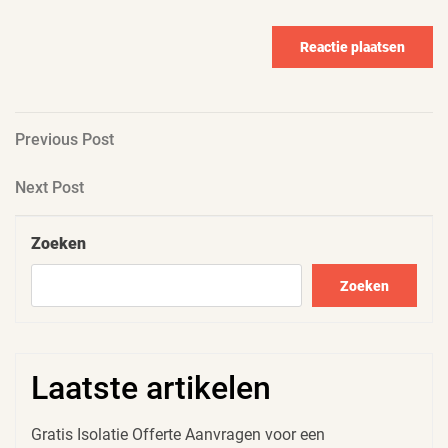
Berichtnavigatie
Previous
Previous Post
Post
Next
Next Post
Post
Zoeken
Zoeken
Laatste artikelen
Gratis Isolatie Offerte Aanvragen voor een