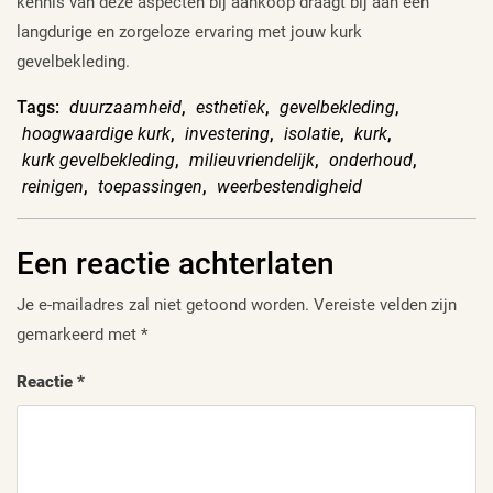
kennis van deze aspecten bij aankoop draagt bij aan een
langdurige en zorgeloze ervaring met jouw kurk
gevelbekleding.
Tags:
duurzaamheid
,
esthetiek
,
gevelbekleding
,
hoogwaardige kurk
,
investering
,
isolatie
,
kurk
,
kurk gevelbekleding
,
milieuvriendelijk
,
onderhoud
,
reinigen
,
toepassingen
,
weerbestendigheid
Een reactie achterlaten
Je e-mailadres zal niet getoond worden.
Vereiste velden zijn
gemarkeerd met
*
Reactie
*