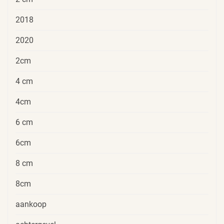
2018
2020
2cm
4 cm
4cm
6 cm
6cm
8 cm
8cm
aankoop