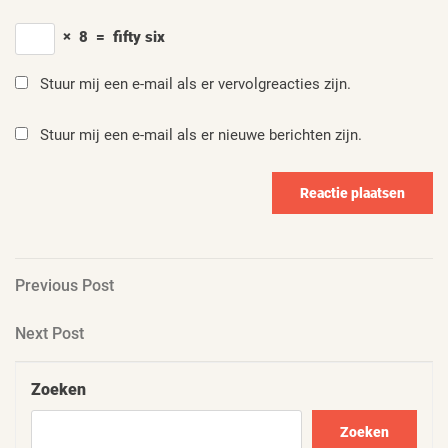
×
8
=
fifty six
Stuur mij een e-mail als er vervolgreacties zijn.
Stuur mij een e-mail als er nieuwe berichten zijn.
Berichtnavigatie
Previous
Previous Post
Post
Next
Next Post
Post
Zoeken
Zoeken