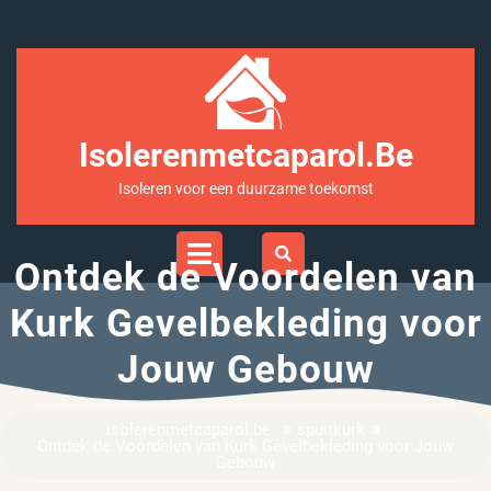
Ga
naar
inhoud
Isolerenmetcaparol.be
Isoleren voor een duurzame toekomst
Open
Menu
Ontdek de Voordelen van
Kurk Gevelbekleding voor
Jouw Gebouw
»
»
isolerenmetcaparol.be
spuitkurk
Ontdek de Voordelen van Kurk Gevelbekleding voor Jouw
Gebouw