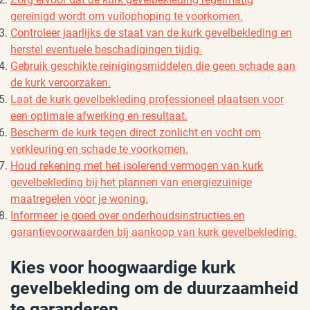
gereinigd wordt om vuilophoping te voorkomen.
Controleer jaarlijks de staat van de kurk gevelbekleding en
herstel eventuele beschadigingen tijdig.
Gebruik geschikte reinigingsmiddelen die geen schade aan
de kurk veroorzaken.
Laat de kurk gevelbekleding professioneel plaatsen voor
een optimale afwerking en resultaat.
Bescherm de kurk tegen direct zonlicht en vocht om
verkleuring en schade te voorkomen.
Houd rekening met het isolerend vermogen van kurk
gevelbekleding bij het plannen van energiezuinige
maatregelen voor je woning.
Informeer je goed over onderhoudsinstructies en
garantievoorwaarden bij aankoop van kurk gevelbekleding.
Kies voor hoogwaardige kurk
gevelbekleding om de duurzaamheid
te garanderen.