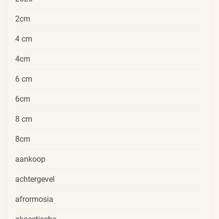
2cm
4 cm
4cm
6 cm
6cm
8 cm
8cm
aankoop
achtergevel
afrormosia