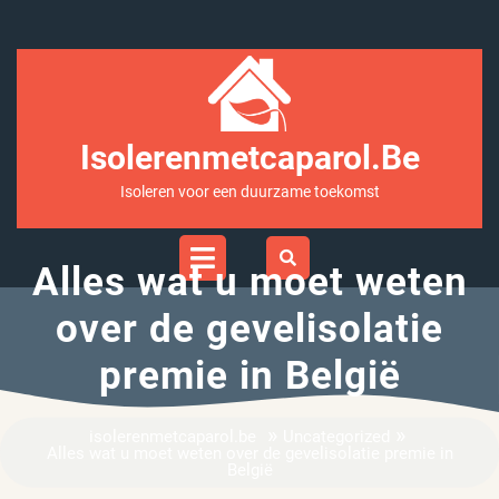
Ga
naar
inhoud
Isolerenmetcaparol.be
Isoleren voor een duurzame toekomst
Open
Menu
Alles wat u moet weten
over de gevelisolatie
premie in België
»
»
isolerenmetcaparol.be
Uncategorized
Alles wat u moet weten over de gevelisolatie premie in
België