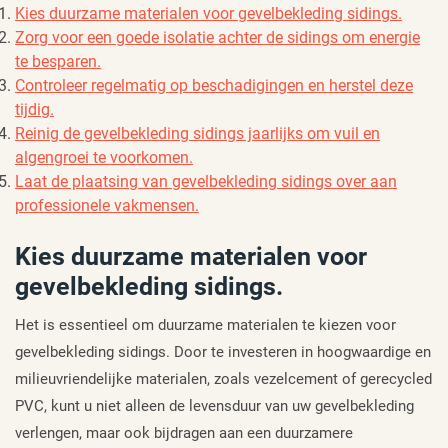
Kies duurzame materialen voor gevelbekleding sidings.
Zorg voor een goede isolatie achter de sidings om energie
te besparen.
Controleer regelmatig op beschadigingen en herstel deze
tijdig.
Reinig de gevelbekleding sidings jaarlijks om vuil en
algengroei te voorkomen.
Laat de plaatsing van gevelbekleding sidings over aan
professionele vakmensen.
Kies duurzame materialen voor
gevelbekleding sidings.
Het is essentieel om duurzame materialen te kiezen voor
gevelbekleding sidings. Door te investeren in hoogwaardige en
milieuvriendelijke materialen, zoals vezelcement of gerecycled
PVC, kunt u niet alleen de levensduur van uw gevelbekleding
verlengen, maar ook bijdragen aan een duurzamere