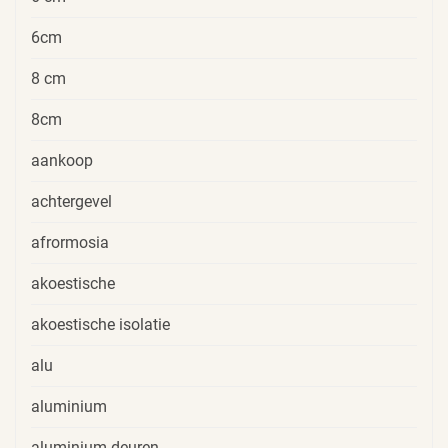
6cm
8 cm
8cm
aankoop
achtergevel
afrormosia
akoestische
akoestische isolatie
alu
aluminium
aluminium deuren