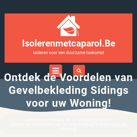
Ga
naar
inhoud
Isolerenmetcaparol.be
Isoleren voor een duurzame toekomst
Open
Menu
Ontdek de Voordelen van
Gevelbekleding Sidings
voor uw Woning!
»
»
isolerenmetcaparol.be
Uncategorized
Ontdek de Voordelen van Gevelbekleding Sidings voor uw
Woning!