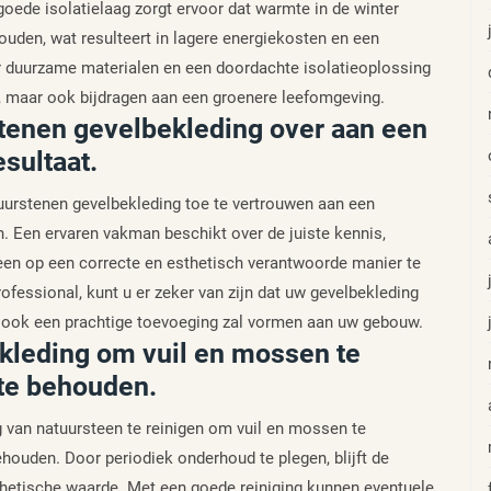
oede isolatielaag zorgt ervoor dat warmte in de winter
houden, wat resulteert in lagere energiekosten en een
r duurzame materialen en een doordachte isolatieoplossing
n, maar ook bijdragen aan een groenere leefomgeving.
stenen gevelbekleding over aan een
sultaat.
tuurstenen gevelbekleding toe te vertrouwen aan een
. Een ervaren vakman beschikt over de juiste kennis,
en op een correcte en esthetisch verantwoorde manier te
rofessional, kunt u er zeker van zijn dat uw gevelbekleding
ar ook een prachtige toevoeging zal vormen aan uw gebouw.
kleding om vuil en mossen te
 te behouden.
g van natuursteen te reinigen om vuil en mossen te
ehouden. Door periodiek onderhoud te plegen, blijft de
sthetische waarde. Met een goede reiniging kunnen eventuele