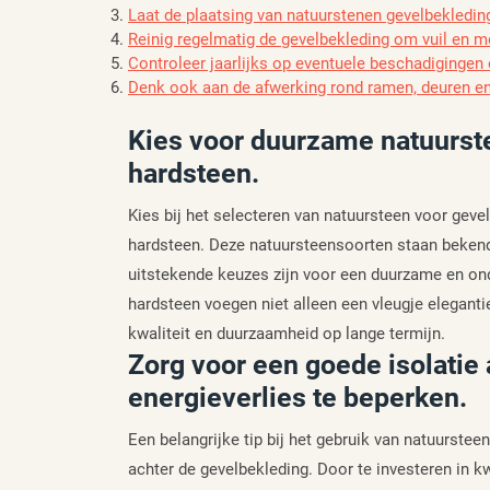
Laat de plaatsing van natuurstenen gevelbekledin
Reinig regelmatig de gevelbekleding om vuil en mo
Controleer jaarlijks op eventuele beschadigingen
Denk ook aan de afwerking rond ramen, deuren en 
Kies voor duurzame natuurste
hardsteen.
Kies bij het selecteren van natuursteen voor gev
hardsteen. Deze natuursteensoorten staan bekend
uitstekende keuzes zijn voor een duurzame en on
hardsteen voegen niet alleen een vleugje elegant
kwaliteit en duurzaamheid op lange termijn.
Zorg voor een goede isolatie
energieverlies te beperken.
Een belangrijke tip bij het gebruik van natuurstee
achter de gevelbekleding. Door te investeren in kw