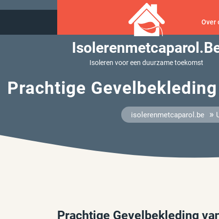
Ga
naar
Over 
inhoud
Isolerenmetcaparol.b
Isoleren voor een duurzame toekomst
Prachtige Gevelbekleding
»
isolerenmetcaparol.be
Prachtige Gevelbekleding van