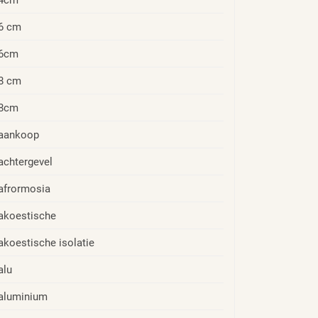
6 cm
6cm
8 cm
8cm
aankoop
achtergevel
afrormosia
akoestische
akoestische isolatie
alu
aluminium