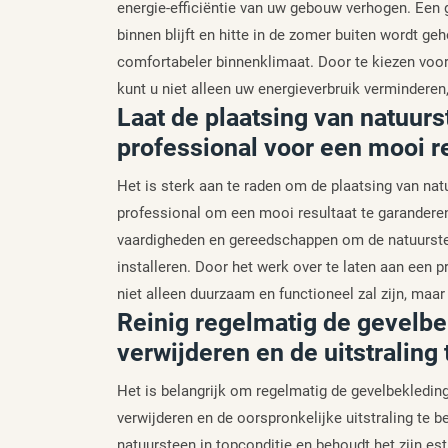
energie-efficiëntie van uw gebouw verhogen. Een g
binnen blijft en hitte in de zomer buiten wordt ge
comfortabeler binnenklimaat. Door te kiezen voo
kunt u niet alleen uw energieverbruik vermindere
Laat de plaatsing van natuur
professional voor een mooi re
Het is sterk aan te raden om de plaatsing van na
professional om een mooi resultaat te garanderen
vaardigheden en gereedschappen om de natuurste
installeren. Door het werk over te laten aan een p
niet alleen duurzaam en functioneel zal zijn, ma
Reinig regelmatig de gevelbe
verwijderen en de uitstraling
Het is belangrijk om regelmatig de gevelbekledin
verwijderen en de oorspronkelijke uitstraling te b
natuursteen in topconditie en behoudt het zijn e