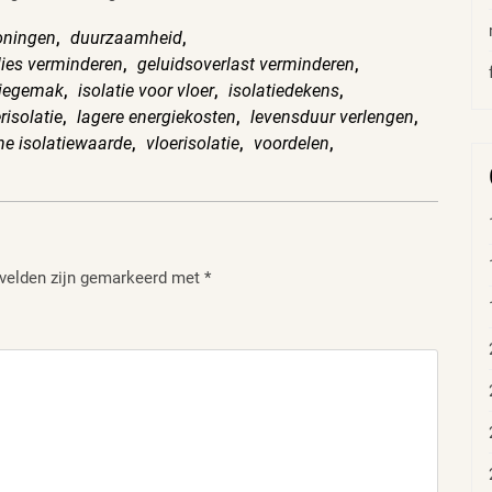
oningen
,
duurzaamheid
,
lies verminderen
,
geluidsoverlast verminderen
,
tiegemak
,
isolatie voor vloer
,
isolatiedekens
,
risolatie
,
lagere energiekosten
,
levensduur verlengen
,
he isolatiewaarde
,
vloerisolatie
,
voordelen
,
 velden zijn gemarkeerd met
*