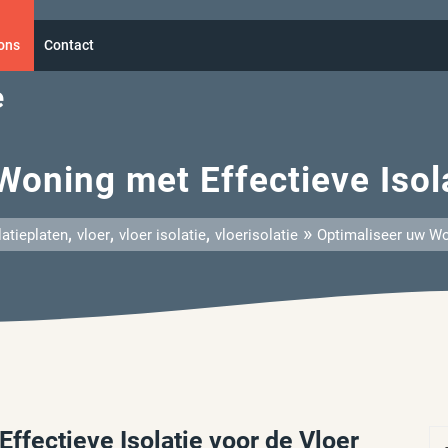
ons
Contact
e
Woning met Effectieve Isola
,
,
,
»
latieplaten
vloer
vloer isolatie
vloerisolatie
Optimaliseer uw Won
ffectieve Isolatie voor de Vloer