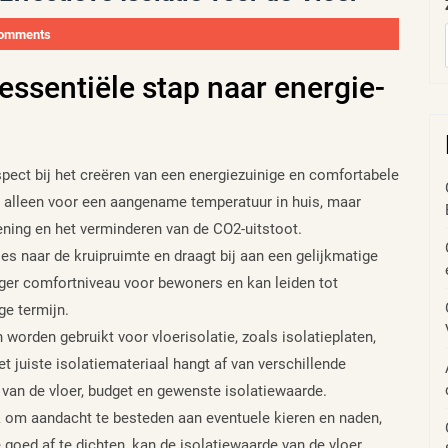
omments
 essentiële stap naar energie-
spect bij het creëren van een energiezuinige en comfortabele
et alleen voor een aangename temperatuur in huis, maar
ening en het verminderen van de CO2-uitstoot.
s naar de kruipruimte en draagt bij aan een gelijkmatige
hoger comfortniveau voor bewoners en kan leiden tot
ge termijn.
 worden gebruikt voor vloerisolatie, zoals isolatieplaten,
t juiste isolatiemateriaal hangt af van verschillende
van de vloer, budget en gewenste isolatiewaarde.
ijk om aandacht te besteden aan eventuele kieren en naden,
goed af te dichten, kan de isolatiewaarde van de vloer