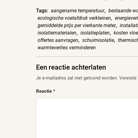
Tags:
aangename temperatuur
,
bestaande w
ecologische voetafdruk verkleinen
,
energiever
gemiddelde prijs per vierkante meter
,
installa
isolatiematerialen
,
isolatieplaten
,
kosten vloe
offertes aanvragen
,
schuimisolatie
,
thermisc
warmteverlies verminderen
Een reactie achterlaten
Je e-mailadres zal niet getoond worden.
Vereiste
Reactie
*