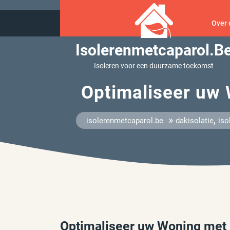
Ga
naar
Over 
inhoud
Isolerenmetcaparol.b
Isoleren voor een duurzame toekomst
Optimaliseer uw 
»
,
isolerenmetcaparol.be
dakisolatie
iso
Optimaliseer uw Woning met E