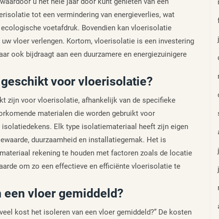
aardoor u het hele jaar door kunt genieten van een
isolatie tot een vermindering van energieverlies, wat
e ecologische voetafdruk. Bovendien kan vloerisolatie
uw vloer verlengen. Kortom, vloerisolatie is een investering
maar ook bijdraagt aan een duurzamere en energiezuinigere
 geschikt voor vloerisolatie?
kt zijn voor vloerisolatie, afhankelijk van de specifieke
oorkomende materialen die worden gebruikt voor
n isolatiedekens. Elk type isolatiemateriaal heeft zijn eigen
iewaarde, duurzaamheid en installatiegemak. Het is
iemateriaal rekening te houden met factoren zoals de locatie
arde om zo een effectieve en efficiënte vloerisolatie te
n een vloer gemiddeld?
eveel kost het isoleren van een vloer gemiddeld?” De kosten