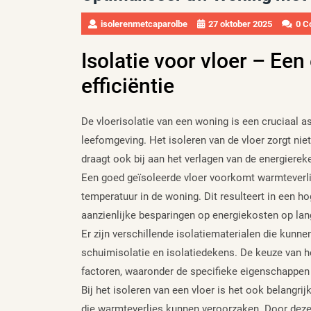
isolerenmetcaparolbe
27 oktober 2025
0 C
Isolatie voor vloer – Een
efficiëntie
De vloerisolatie van een woning is een cruciaal a
leefomgeving. Het isoleren van de vloer zorgt ni
draagt ook bij aan het verlagen van de energierek
Een goed geïsoleerde vloer voorkomt warmteverlie
temperatuur in de woning. Dit resulteert in een 
aanzienlijke besparingen op energiekosten op lan
Er zijn verschillende isolatiematerialen die kunnen
schuimisolatie en isolatiedekens. De keuze van he
factoren, waaronder de specifieke eigenschappen 
Bij het isoleren van een vloer is het ook belangr
die warmteverlies kunnen veroorzaken. Door deze 