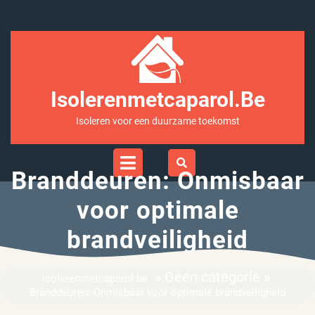
Ga
naar
inhoud
Isolerenmetcaparol.be
Isoleren voor een duurzame toekomst
Open
Menu
Branddeuren: Onmisbaar
voor optimale
brandveiligheid
» Geen categorie »
isolerenmetcaparol.be
Branddeuren: Onmisbaar voor optimale brandveiligheid