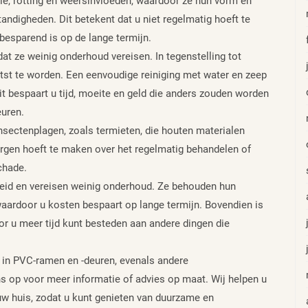
sie, rotting en weersinvloeden, waardoor ze hun vorm en
andigheden. Dit betekent dat u niet regelmatig hoeft te
nbesparend is op de lange termijn.
t ze weinig onderhoud vereisen. In tegenstelling tot
tst te worden. Een eenvoudige reiniging met water en zeep
 bespaart u tijd, moeite en geld die anders zouden worden
uren.
nsectenplagen, zoals termieten, die houten materialen
orgen hoeft te maken over het regelmatig behandelen of
chade.
id en vereisen weinig onderhoud. Ze behouden hun
 waardoor u kosten bespaart op lange termijn. Bovendien is
r u meer tijd kunt besteden aan andere dingen die
d in PVC-ramen en -deuren, evenals andere
s op voor meer informatie of advies op maat. Wij helpen u
 uw huis, zodat u kunt genieten van duurzame en