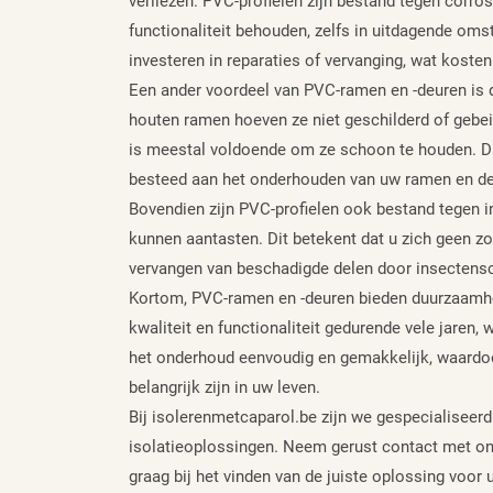
verliezen. PVC-profielen zijn bestand tegen corro
functionaliteit behouden, zelfs in uitdagende omst
investeren in reparaties of vervanging, wat koste
Een ander voordeel van PVC-ramen en -deuren is da
houten ramen hoeven ze niet geschilderd of gebei
is meestal voldoende om ze schoon te houden. Dit
besteed aan het onderhouden van uw ramen en de
Bovendien zijn PVC-profielen ook bestand tegen i
kunnen aantasten. Dit betekent dat u zich geen z
vervangen van beschadigde delen door insectens
Kortom, PVC-ramen en -deuren bieden duurzaamhe
kwaliteit en functionaliteit gedurende vele jaren,
het onderhoud eenvoudig en gemakkelijk, waardoo
belangrijk zijn in uw leven.
Bij isolerenmetcaparol.be zijn we gespecialiseer
isolatieoplossingen. Neem gerust contact met on
graag bij het vinden van de juiste oplossing voor