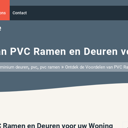
ons
Contact
e
an PVC Ramen en Deuren vo
,
,
»
uminium deuren
pvc
pvc ramen
Ontdek de Voordelen van PVC Ra
C Ramen en Deuren voor uw Woning