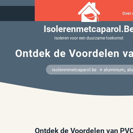
Ga
naar
Over 
inhoud
Isolerenmetcaparol.b
Isoleren voor een duurzame toekomst
Ontdek de Voordelen v
»
,
isolerenmetcaparol.be
aluminium
al
Ontdek de Voordelen van PV