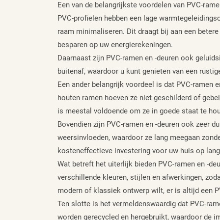
Een van de belangrijkste voordelen van PVC-rame
PVC-profielen hebben een lage warmtegeleidingsco
raam minimaliseren. Dit draagt bij aan een betere
besparen op uw energierekeningen.
Daarnaast zijn PVC-ramen en -deuren ook geluidsi
buitenaf, waardoor u kunt genieten van een rusti
Een ander belangrijk voordeel is dat PVC-ramen en
houten ramen hoeven ze niet geschilderd of gebei
is meestal voldoende om ze in goede staat te houd
Bovendien zijn PVC-ramen en -deuren ook zeer duu
weersinvloeden, waardoor ze lang meegaan zonder 
kosteneffectieve investering voor uw huis op lang
Wat betreft het uiterlijk bieden PVC-ramen en -deu
verschillende kleuren, stijlen en afwerkingen, zod
modern of klassiek ontwerp wilt, er is altijd een
Ten slotte is het vermeldenswaardig dat PVC-ramen
worden gerecycled en hergebruikt, waardoor de im