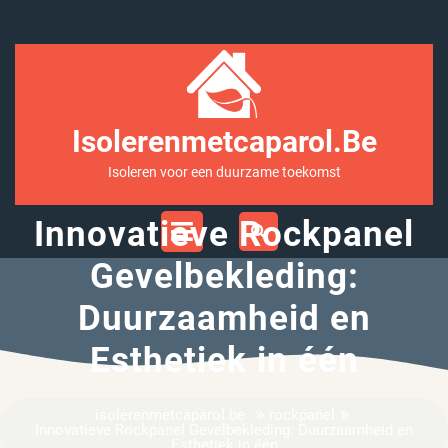
Ga
naar
inhoud
Isolerenmetcaparol.be
Isoleren voor een duurzame toekomst
Open
Innovatieve Rockpanel
Menu
Gevelbekleding:
Duurzaamheid en
Esthetiek in één
»
»
isolerenmetcaparol.be
rockpanel
Innovatieve Rockpanel Gevelbekleding: Duurzaamheid en
Esthetiek in één