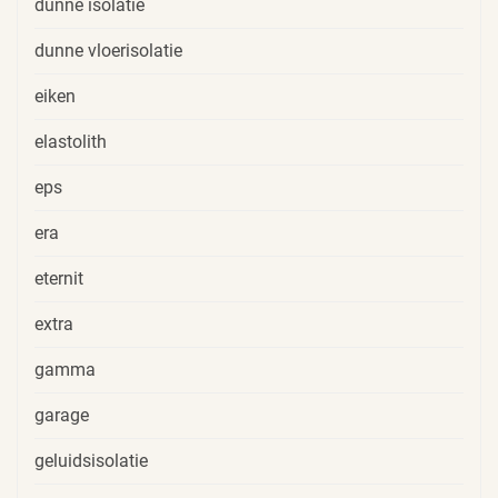
dunne isolatie
dunne vloerisolatie
eiken
elastolith
eps
era
eternit
extra
gamma
garage
geluidsisolatie