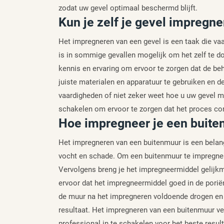
zodat uw gevel optimaal beschermd blijft.
Kun je zelf je gevel impregn
Het impregneren van een gevel is een taak die v
is in sommige gevallen mogelijk om het zelf te do
kennis en ervaring om ervoor te zorgen dat de beh
juiste materialen en apparatuur te gebruiken en de
vaardigheden of niet zeker weet hoe u uw gevel m
schakelen om ervoor te zorgen dat het proces corr
Hoe impregneer je een buit
Het impregneren van een buitenmuur is een belan
vocht en schade. Om een buitenmuur te impregnere
Vervolgens breng je het impregneermiddel gelijkma
ervoor dat het impregneermiddel goed in de pori
de muur na het impregneren voldoende drogen en 
resultaat. Het impregneren van een buitenmuur v
professional in te schakelen voor het beste result