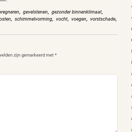
pregneren
,
gevelstenen
,
gezonder binnenklimaat
,
osten
,
schimmelvorming
,
vocht
,
voegen
,
vorstschade
,
 velden zijn gemarkeerd met
*