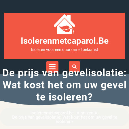
Ga
naar
inhoud
Isolerenmetcaparol.be
Isoleren voor een duurzame toekomst
Open
Menu
De prijs van gevelisolatie:
Wat kost het om uw gevel
te isoleren?
»
»
isolerenmetcaparol.be
prijzen
De prijs van gevelisolatie: Wat kost het om uw gevel te
isoleren?