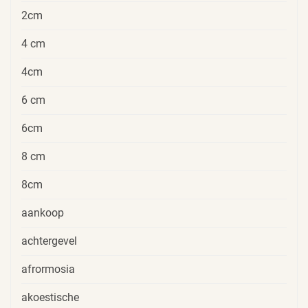
2cm
4 cm
4cm
6 cm
6cm
8 cm
8cm
aankoop
achtergevel
afrormosia
akoestische