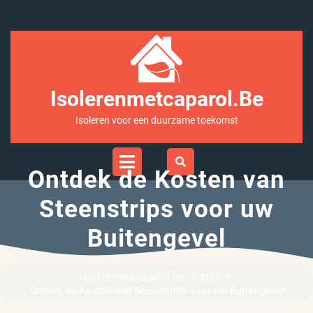
Ga
naar
inhoud
Isolerenmetcaparol.be
Isoleren voor een duurzame toekomst
Open
Menu
Ontdek de Kosten van
Steenstrips voor uw
Buitengevel
»
»
isolerenmetcaparol.be
prijs
Ontdek de Kosten van Steenstrips voor uw Buitengevel