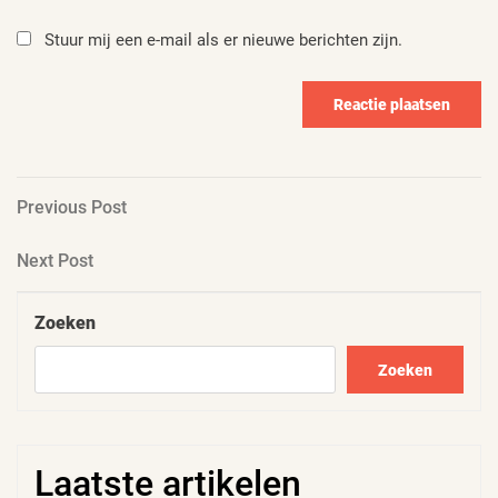
Stuur mij een e-mail als er nieuwe berichten zijn.
Berichtnavigatie
Previous
Previous Post
Post
Next
Next Post
Post
Zoeken
Zoeken
Laatste artikelen