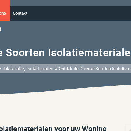
ons
Contact
e
e Soorten Isolatiematerial
»
,
»
dakisolatie
isolatieplaten
Ontdek de Diverse Soorten Isolatiem
olatiematerialen voor uw Woning