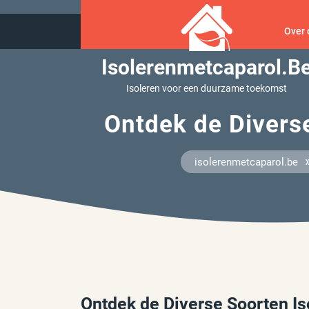
Ga
naar
Over 
inhoud
Isolerenmetcaparol.b
Isoleren voor een duurzame toekomst
Ontdek de Divers
isolerenmetcaparol.be
Ontdek de Diverse Soorten Is