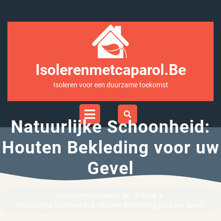
Ga
naar
inhoud
Isolerenmetcaparol.be
Isoleren voor een duurzame toekomst
Open
Menu
Natuurlijke Schoonheid:
Houten Bekleding voor uw
Gevel
»
»
isolerenmetcaparol.be
hout
Natuurlijke Schoonheid: Houten Bekleding voor uw Gevel