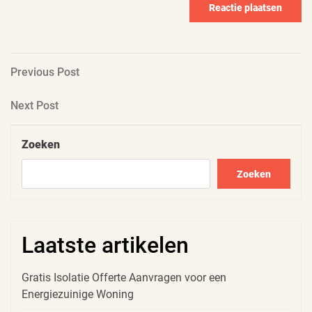
Berichtnavigatie
Previous
Previous Post
Post
Next
Next Post
Post
Zoeken
Zoeken
Laatste artikelen
Gratis Isolatie Offerte Aanvragen voor een
Energiezuinige Woning