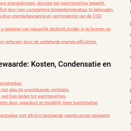
ere energiekosten, doordat het warmteverlies beperkt.
ort door een constantere binnentemperatuur te behouden.
g door energiebesparing en vermindering van de CO2-
 genieten van natuurlijk daglicht zonder in te leveren op
 verhogen door de verbeterde energie-efficiëntie.
tiewaarde: Kosten, Condensatie en
solatieglas.
et glas bij onvoldoende ventilatie.
 wat kan leiden tot warmteverlies.
rmte door, waardoor er mogelijk meer kunstmatige
ntsglas niet altijd in bestaande raamkozijnen geplaatst