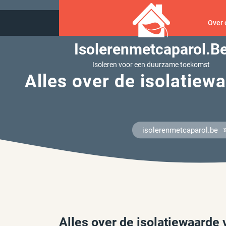
Ga
naar
Over 
inhoud
Isolerenmetcaparol.b
Isoleren voor een duurzame toekomst
Alles over de isolatiew
isolerenmetcaparol.be
Alles over de isolatiewaarde 